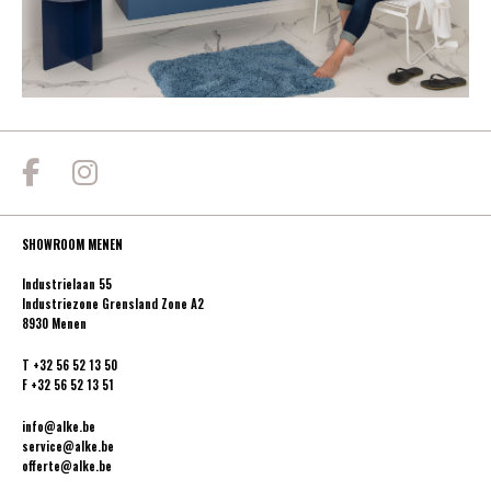
SHOWROOM MENEN
Industrielaan 55
Industriezone Grensland Zone A2
8930 Menen
T
+32 56 52 13 50
F
+32 56 52 13 51
info@alke.be
service@alke.be
offerte@alke.be