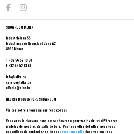
SHOWROOM MENEN
Industrielaan 55
Industriezone Grensland Zone A2
8930 Menen
T
+32 56 52 13 50
F
+32 56 52 13 51
info@alke.be
service@alke.be
offerte@alke.be
HEURES D'OUVERTURE SHOWROOM
Visitez notre showroom sur rendez-vous
Vous êtes le bienvenu dans notre showroom pour venir voir les différentes
modèles de meubles de salle de bain. Pour une offre détaillée, nous vous
conseillons de contactez un de nos
revendeurs Alke
dans vos environs.