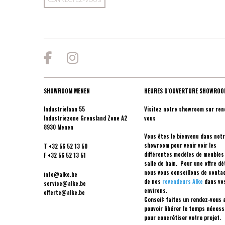
CONNECTEZ-VOUS
SHOWROOM MENEN
HEURES D'OUVERTURE SHOWROO
Industrielaan 55
Visitez notre showroom sur ren
Industriezone Grensland Zone A2
vous
8930 Menen
Vous êtes le bienvenu dans not
showroom pour venir voir les
T
+32 56 52 13 50
différentes modèles de meubles
F
+32 56 52 13 51
salle de bain. Pour une offre dét
nous vous conseillons de conta
info@alke.be
de nos
revendeurs Alke
dans vo
service@alke.be
environs.
offerte@alke.be
Conseil: faites un rendez-vous a
pouvoir libérer le temps nécess
pour concrétiser votre projet.