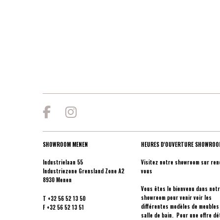
SHOWROOM MENEN
HEURES D'OUVERTURE SHOWROO
Industrielaan 55
Visitez notre showroom sur ren
Industriezone Grensland Zone A2
vous
8930 Menen
Vous êtes le bienvenu dans not
showroom pour venir voir les
T
+32 56 52 13 50
différentes modèles de meubles
F
+32 56 52 13 51
salle de bain. Pour une offre dét