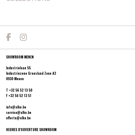
SHOWROOM MENEN
Industrielaan 55
Industriezone Grensland Zone A2
8930 Menen
T
+32 56 52 13 50
F
+32 56 52 13 51
info@alke.be
service@alke.be
offerte@alke.be
HEURES D'OUVERTURE SHOWROOM