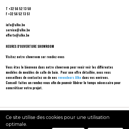
T
+32 56 52 13 50
F
+32 56 52 13 51
info@alke.be
service@alke.be
offerte@alke.be
HEURES D'OUVERTURE SHOWROOM
Visitez notre showroom sur rendez-vous
Vous êtes le bienvenu dans notre showroom pour venir voir les différentes
modèles de meubles de salle de bain. Pour une offre détaillée, nous vous
conseillons de contactez un de nos
revendeurs Alke
dans vos environs.
Conseil: faites un rendez-vous afin de pouvoir libérer le temps nécessaire pour
concrétiser votre projet.
Ce site utilise des cookies pour une utilisation
Made
2026 Alke
Privacy
by
Design by
optimale.