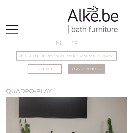
Alke
NL
FR
RETROUVER UN REVENDEUR ALKE DANS VOS ENVIRONS
CONTACT
LOGIN REVENDEUR
QUADRO-PLAY