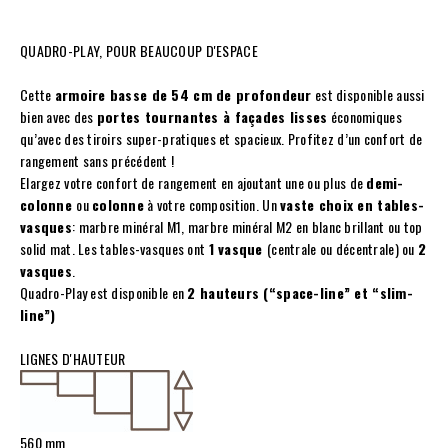
QUADRO-PLAY, POUR BEAUCOUP D'ESPACE
Cette
armoire basse de 54 cm de profondeur
est disponible aussi
bien avec des
portes tournantes à façades lisses
économiques
qu’avec des tiroirs super-pratiques et spacieux. Profitez d’un confort de
rangement sans précédent !
Elargez votre confort de rangement en ajoutant une ou plus de
demi-
colonne
ou
colonne
à votre composition. Un
vaste choix en tables-
vasques
: marbre minéral M1, marbre minéral M2 en blanc brillant ou top
solid mat. Les tables-vasques ont
1 vasque
(centrale ou décentrale) ou
2
vasques
.
Quadro-Play est disponible en
2 hauteurs (“space-line” et “slim-
line”)
LIGNES D'HAUTEUR
560 mm