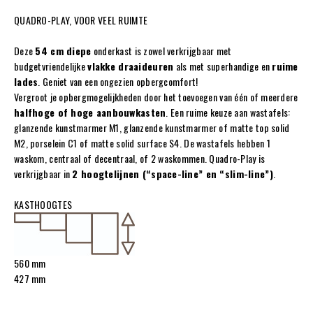
QUADRO-PLAY, VOOR VEEL RUIMTE
Deze
54 cm diepe
onderkast is zowel verkrijgbaar met
budgetvriendelijke
vlakke draaideuren
als met superhandige en
ruime
lades
. Geniet van een ongezien opbergcomfort!
Vergroot je opbergmogelijkheden door het toevoegen van één of meerdere
halfhoge of hoge aanbouwkasten
. Een ruime keuze aan wastafels:
glanzende kunstmarmer M1, glanzende kunstmarmer of matte top solid
M2, porselein C1 of matte solid surface S4. De wastafels hebben 1
waskom, centraal of decentraal, of 2 waskommen. Quadro-Play is
verkrijgbaar in
2 hoogtelijnen (“space-line” en “slim-line”)
.
KASTHOOGTES
560 mm
427 mm