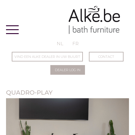
Alke
NL
FR
VIND EEN ALKE DEALER IN UW BUURT
CONTACT
DEALER LOG IN
QUADRO-PLAY