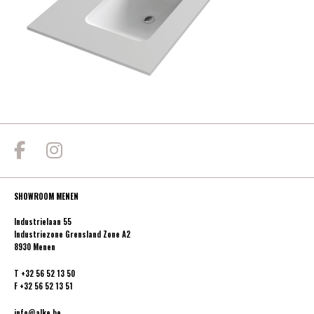
SHOWROOM MENEN
Industrielaan 55
Industriezone Grensland Zone A2
8930 Menen
T
+32 56 52 13 50
F
+32 56 52 13 51
info@alke.be