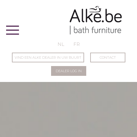
Alke
NL
FR
VIND EEN ALKE DEALER IN UW BUURT
CONTACT
DEALER LOG IN