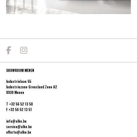
SHOWROOM MENEN
Industrielaan 55
Industriezone Grensland Zone A2
8930 Menen
T
+32 56 52 13 50
F
+32 56 52 13 51
info@alke.be
service@alke.be
offerte@alke.be