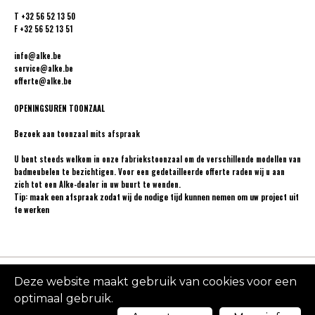
T
+32 56 52 13 50
F
+32 56 52 13 51
info@alke.be
service@alke.be
offerte@alke.be
OPENINGSUREN TOONZAAL
Bezoek aan toonzaal mits afspraak
U bent steeds welkom in onze fabriekstoonzaal om de verschillende modellen van
badmeubelen te bezichtigen. Voor een gedetailleerde offerte raden wij u aan
zich tot een
Alke-dealer
in uw buurt te wenden.
Tip: maak een afspraak zodat wij de nodige tijd kunnen nemen om uw project uit
te werken
Deze website maakt gebruik van cookies voor een
Made
2026 Alke
Privacy
by
Design by
optimaal gebruik.
policy
Cookie policy