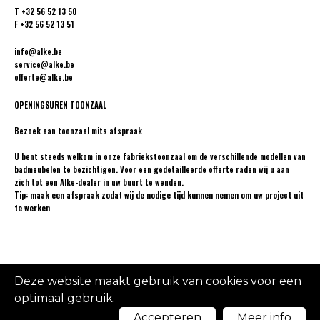
T
+32 56 52 13 50
F
+32 56 52 13 51
info@alke.be
service@alke.be
offerte@alke.be
OPENINGSUREN TOONZAAL
Bezoek aan toonzaal mits afspraak
U bent steeds welkom in onze fabriekstoonzaal om de verschillende modellen van
badmeubelen te bezichtigen. Voor een gedetailleerde offerte raden wij u aan
zich tot een
Alke-dealer
in uw buurt te wenden.
Tip: maak een afspraak zodat wij de nodige tijd kunnen nemen om uw project uit
te werken
Deze website maakt gebruik van cookies voor een
Made
2026 Alke
Privacy
by
Design by
optimaal gebruik.
policy
Cookie policy
Accepteren
Meer info