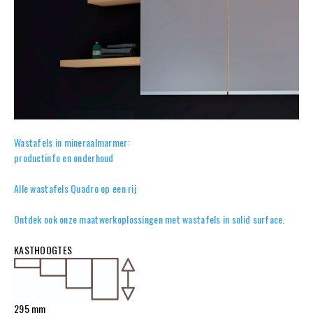
Wastafels in mineraalmarmer:
productinfo en onderhoud
Alle wastafels Quadro op een rij
Ontdek ook onze maatwerkoplossingen met wastafels in solid surface.
KASTHOOGTES
295 mm