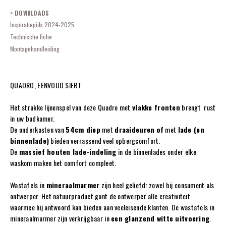
DOWNLOADS
Inspiratiegids 2024-2025
Technische fiche
Montagehandleiding
QUADRO, EENVOUD SIERT
Het strakke lijnenspel van deze Quadro met
vlakke fronten
brengt rust
in uw badkamer.
De onderkasten van
54cm diep
met
draaideuren
of
met
lade (en
binnenlade)
bieden verrassend veel opbergcomfort.
De
massief houten lade-indeling
in de binnenlades onder elke
waskom maken het comfort compleet.
Wastafels in
mineraalmarmer
zijn heel geliefd: zowel bij consument als
ontwerper. Het natuurproduct gunt de ontwerper alle creativiteit
waarmee hij antwoord kan bieden aan veeleisende klanten. De wastafels in
mineraalmarmer zijn verkrijgbaar in
een glanzend witte uitvoering
.