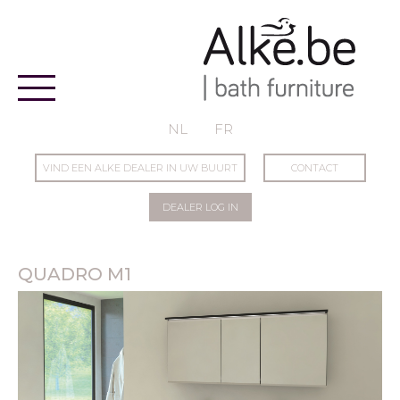
Alke
NL
FR
VIND EEN ALKE DEALER IN UW BUURT
CONTACT
DEALER LOG IN
QUADRO M1