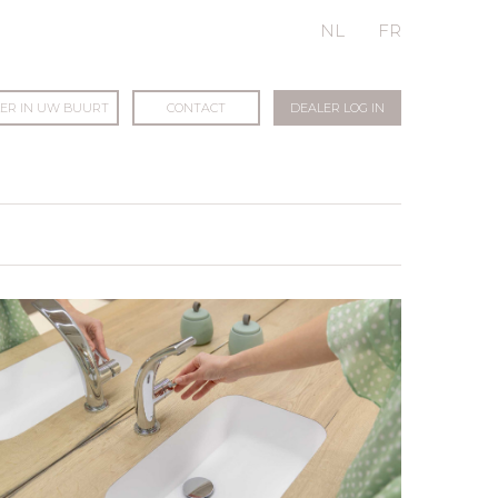
NL
FR
LER IN UW BUURT
CONTACT
DEALER LOG IN