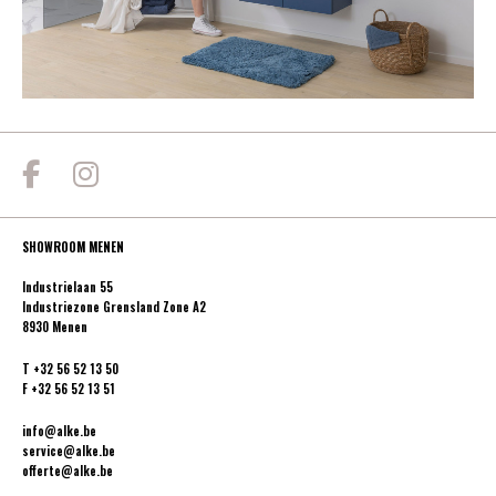
SHOWROOM MENEN
Industrielaan 55
Industriezone Grensland Zone A2
8930 Menen
T
+32 56 52 13 50
F
+32 56 52 13 51
info@alke.be
service@alke.be
offerte@alke.be